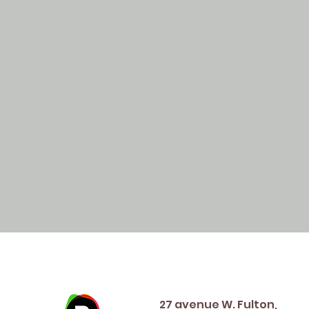
Address
27 avenue W. Fulton,