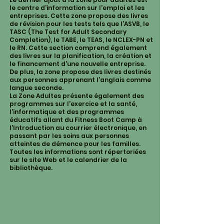
le centre d'information sur l'emploi et les
entreprises. Cette zone propose des livres
de révision pour les tests tels que l'ASVB, le
TASC (The Test for Adult Secondary
Completion), le TABE, le TEAS, le NCLEX-PN et
le RN. Cette section comprend également
des livres sur la planification, la création et
le financement d'une nouvelle entreprise.
De plus, la zone propose des livres destinés
aux personnes apprenant l'anglais comme
langue seconde.
La Zone Adultes présente également des
programmes sur l'exercice et la santé,
l'informatique et des programmes
éducatifs allant du Fitness Boot Camp à
l'Introduction au courrier électronique, en
passant par les soins aux personnes
atteintes de démence pour les familles.
Toutes les informations sont répertoriées
sur le site Web et le calendrier de la
bibliothèque.