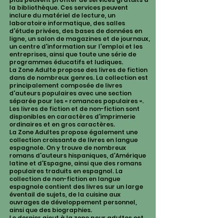
la bibliothèque. Ces services peuvent
inclure du matériel de lecture, un
laboratoire informatique, des salles
d'étude privées, des bases de données en
ligne, un salon de magazines et de journaux,
un centre d'information sur l'emploi et les
entreprises, ainsi que toute une série de
programmes éducatifs et ludiques.
La Zone Adulte propose des livres de fiction
dans de nombreux genres. La collection est
principalement composée de livres
d'auteurs populaires avec une section
séparée pour les « romances populaires ».
Les livres de fiction et de non-fiction sont
disponibles en caractères d'imprimerie
ordinaires et en gros caractères.
La Zone Adultes propose également une
collection croissante de livres en langue
espagnole. On y trouve de nombreux
romans d'auteurs hispaniques, d'Amérique
latine et d'Espagne, ainsi que des romans
populaires traduits en espagnol. La
collection de non-fiction en langue
espagnole contient des livres sur un large
éventail de sujets, de la cuisine aux
ouvrages de développement personnel,
ainsi que des biographies.
Le dernier ajout à la zone pour adultes est