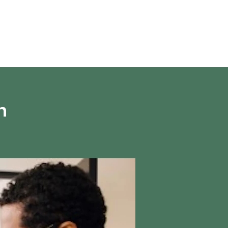
en direct
More
h