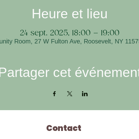
Heure et lieu
24 sept. 2025, 18:00 – 19:00
ity Room, 27 W Fulton Ave, Roosevelt, NY 115
Partager cet événemen
Contact
Ho