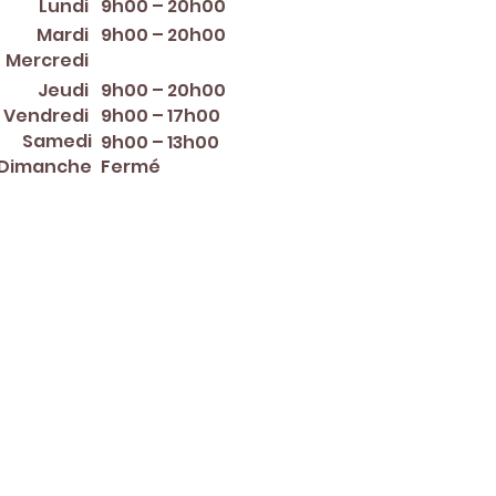
Lundi
9h00 – 20h00
Mardi
9h00 – 20h00
12:00 PM – 8:00 PM
Mercredi
Jeudi
9h00 – 20h00
Vendredi
9h00 – 17h00
Samedi
9h00 – 13h00
Dimanche
Fermé
er ~ Mother's Day ~ Sunday
nce Day ~ Labor Day ~
ew Year's Eve