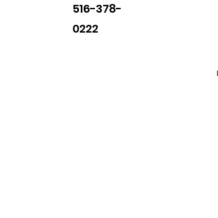
516-378-
0222
Library Closings
uther King, Jr. Day ~ President's Day ~ Good Friday ~ East
~ Memorial Day ~ Juneteenth ~ Father's Day ~ Independe
y ~ Thanksgiving Day ~ Christmas Eve ~ Christmas Day ~ N