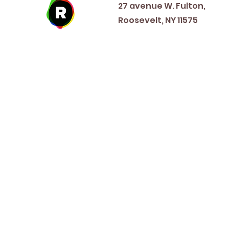
27 avenue W. Fulton,
Roosevelt, NY 11575
New Year's Day ~ Martin L
Before Memorial Day 
Veteran's Da