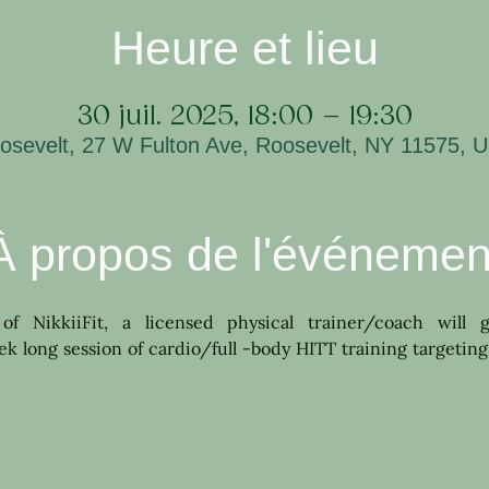
Heure et lieu
30 juil. 2025, 18:00 – 19:30
osevelt, 27 W Fulton Ave, Roosevelt, NY 11575, 
À propos de l'événemen
 of NikkiiFit, a licensed physical trainer/coach will g
 long session of cardio/full -body HITT training targeting