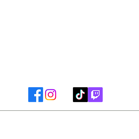
Library Closings
uther King, Jr. Day ~ President's Day ~ Good Friday ~ East
~ Memorial Day ~ Juneteenth ~ Father's Day ~ Independe
y ~ Thanksgiving Day ~ Christmas Eve ~ Christmas Day ~ N