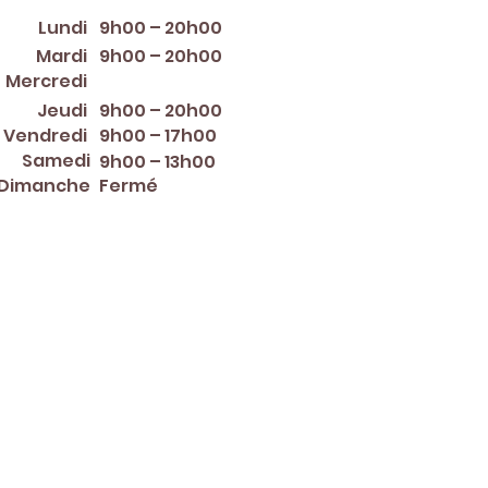
Lundi
9h00 – 20h00
Mardi
9h00 – 20h00
12:00 PM – 8:00 PM
Mercredi
Jeudi
9h00 – 20h00
Vendredi
9h00 – 17h00
Samedi
9h00 – 13h00
Dimanche
Fermé
er ~ Mother's Day ~ Sunday
nce Day ~ Labor Day ~
ew Year's Eve