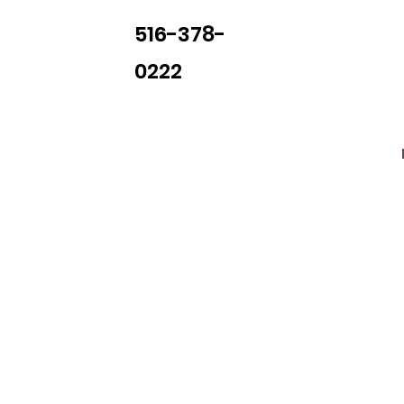
516-378-
0222
Library Closings
uther King, Jr. Day ~ President's Day ~ Good Friday ~ East
~ Memorial Day ~ Juneteenth ~ Father's Day ~ Independe
y ~ Thanksgiving Day ~ Christmas Eve ~ Christmas Day ~ N