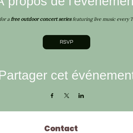
À propos de l'événemen
for a 
free outdoor concert series 
featuring live music every 
RSVP
Partager cet événemen
Contact
Ho