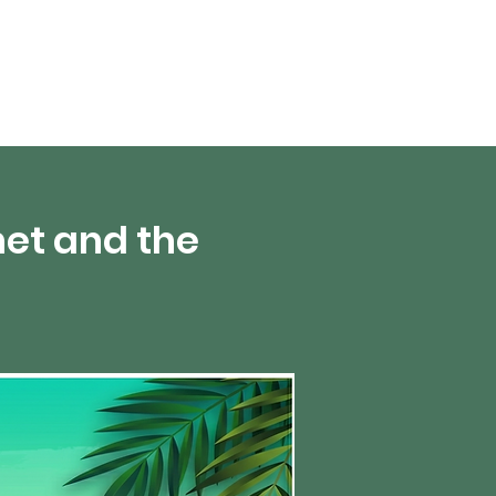
en direct
More
et and the