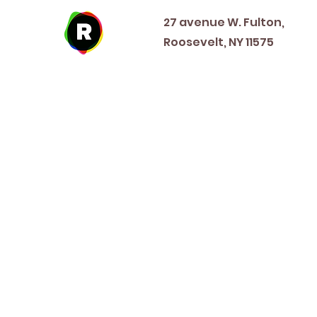
27 avenue W. Fulton,
Roosevelt, NY 11575
New Year's Day ~ Martin L
Before Memorial Day 
Veteran's Da