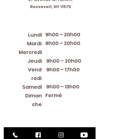
Roosevelt, NY 11575
Horaires d'ouverture
9h00 – 20h00
Lundi
9h00 – 20h00
Mardi
12:00 PM – 8:00 PM
Mercredi
Jeudi
9h00 – 20h00
Vend
9h00 – 17h00
redi
9h00 – 13h00
Samedi
Fermé
Diman
che
Library Closings
New Year's Day ~ Martin Luther King, Jr. Day ~
President's Day ~ Good Friday ~ Easter ~