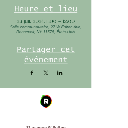
Heure et lieu
23 juil. 2024, 11:00 – 12:00
Salle communautaire, 27 W Fulton Ave,
Roosevelt, NY 11575, États-Unis
Partager cet
événement
Address
27 avenue W. Fulton,