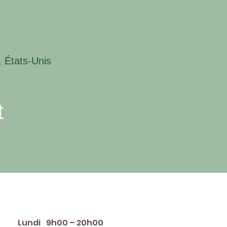
 États-Unis
t
raires d'ouverture
Lundi
9h00 – 20h00