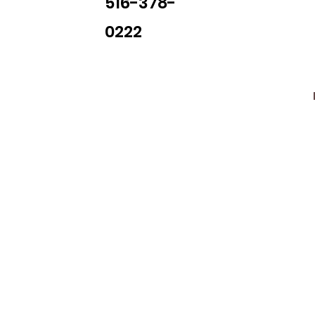
516-378-
0222
Library Closings
uther King, Jr. Day ~ President's Day ~ Good Friday ~ East
~ Memorial Day ~ Juneteenth ~ Father's Day ~ Independe
y ~ Thanksgiving Day ~ Christmas Eve ~ Christmas Day ~ N