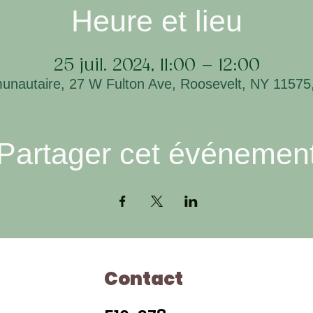
Heure et lieu
25 juil. 2024, 11:00 – 12:00
unautaire, 27 W Fulton Ave, Roosevelt, NY 11575,
Partager cet événemen
Contact
Ho