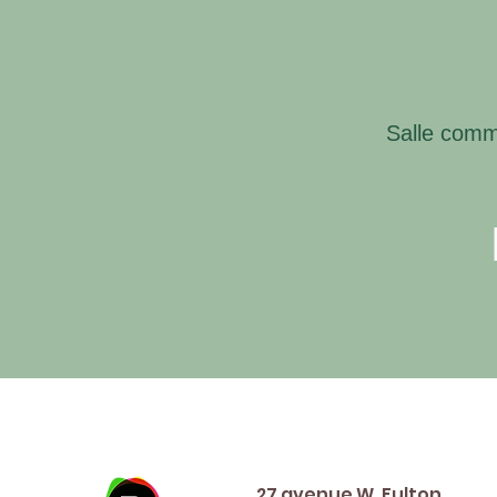
Salle comm
Address
27 avenue W. Fulton,