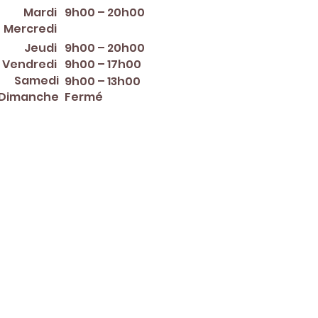
Mardi
9h00 – 20h00
12:00 PM – 8:00 PM
Mercredi
Jeudi
9h00 – 20h00
Vendredi
9h00 – 17h00
Samedi
9h00 – 13h00
Dimanche
Fermé
er ~ Mother's Day ~ Sunday
nce Day ~ Labor Day ~
ew Year's Eve