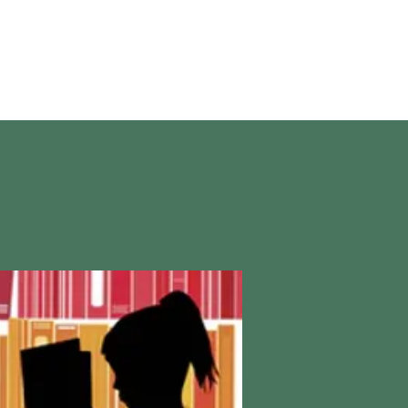
en direct
More