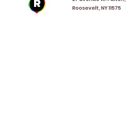
Roosevelt, NY 11575
New Year's Day ~ Martin L
Before Memorial Day 
Veteran's Da