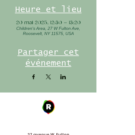
Heure et lieu
20 mai 2025, 12:30 – 13:20
Children's Area, 27 W Fulton Ave,
Roosevelt, NY 11575, USA
Partager cet
événement
Address
27 avenue W. Fulton,