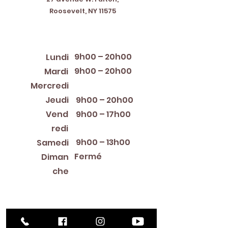
Roosevelt, NY 11575
Horaires d'ouverture
9h00 – 20h00
Lundi
9h00 – 20h00
Mardi
12:00 PM – 8:00 PM
Mercredi
Jeudi
9h00 – 20h00
Vend
9h00 – 17h00
redi
9h00 – 13h00
Samedi
Fermé
Diman
che
Library Closings
New Year's Day ~ Martin Luther King, Jr. Day ~
President's Day ~ Good Friday ~ Easter ~