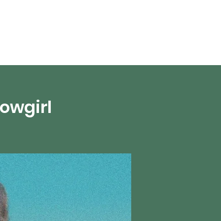
en direct
More
howgirl