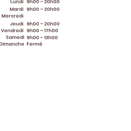
Lundi
9h00 – 20h00
Mardi
9h00 – 20h00
12:00 PM – 8:00 PM
Mercredi
Jeudi
9h00 – 20h00
Vendredi
9h00 – 17h00
Samedi
9h00 – 13h00
Dimanche
Fermé
er ~ Mother's Day ~ Sunday
nce Day ~ Labor Day ~
ew Year's Eve