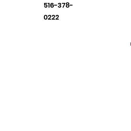
516-378-
0222
Library Closings
uther King, Jr. Day ~ President's Day ~ Good Friday ~ East
~ Memorial Day ~ Juneteenth ~ Father's Day ~ Independe
y ~ Thanksgiving Day ~ Christmas Eve ~ Christmas Day ~ N