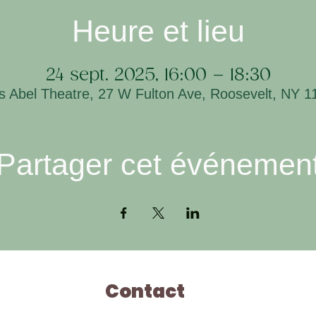
Heure et lieu
24 sept. 2025, 16:00 – 18:30
is Abel Theatre, 27 W Fulton Ave, Roosevelt, NY 
Partager cet événemen
Contact
Ho