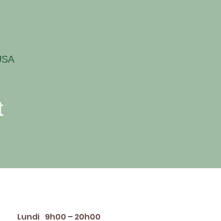
USA
t
raires d'ouverture
Lundi
9h00 – 20h00