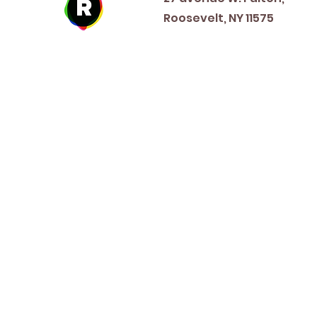
Roosevelt, NY 11575
New Year's Day ~ Martin L
Before Memorial Day 
Veteran's Da