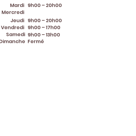
Mardi
9h00 – 20h00
12:00 PM – 8:00 PM
Mercredi
Jeudi
9h00 – 20h00
Vendredi
9h00 – 17h00
Samedi
9h00 – 13h00
Dimanche
Fermé
er ~ Mother's Day ~ Sunday
nce Day ~ Labor Day ~
ew Year's Eve