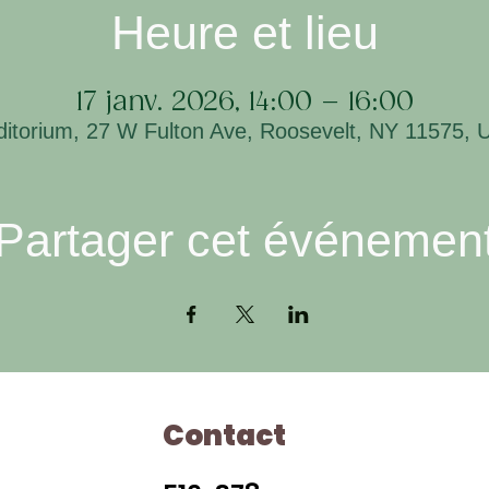
Heure et lieu
17 janv. 2026, 14:00 – 16:00
ditorium, 27 W Fulton Ave, Roosevelt, NY 11575, 
Partager cet événemen
Contact
Ho