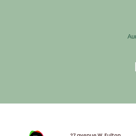
Au
Address
27 avenue W. Fulton,