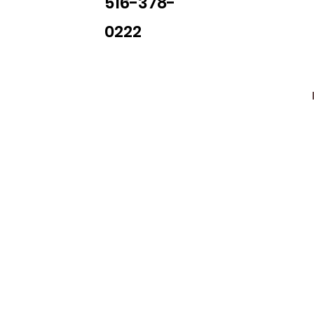
516-378-
0222
Library Closings
uther King, Jr. Day ~ President's Day ~ Good Friday ~ East
~ Memorial Day ~ Juneteenth ~ Father's Day ~ Independe
y ~ Thanksgiving Day ~ Christmas Eve ~ Christmas Day ~ N