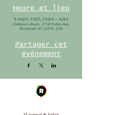
Heure et lieu
11 mars 2025, 10:30 – 11:30
Children's Room, 27 W Fulton Ave,
Roosevelt, NY 11575, USA
Partager cet
événement
Address
27 avenue W. Fulton,