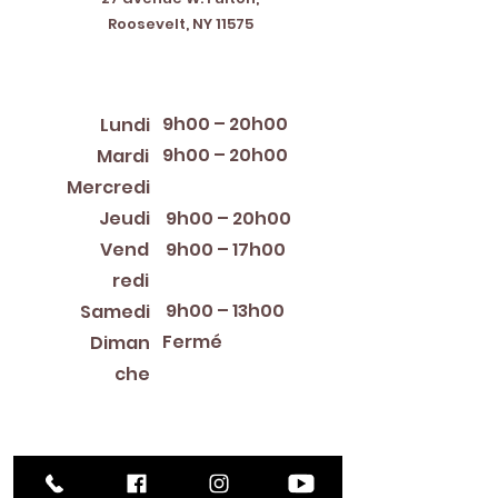
Roosevelt, NY 11575
Horaires d'ouverture
9h00 – 20h00
Lundi
9h00 – 20h00
Mardi
12:00 PM – 8:00 PM
Mercredi
Jeudi
9h00 – 20h00
Vend
9h00 – 17h00
redi
9h00 – 13h00
Samedi
Fermé
Diman
che
Library Closings
New Year's Day ~ Martin Luther King, Jr. Day ~
President's Day ~ Good Friday ~ Easter ~