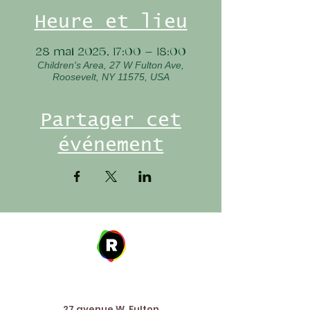
Heure et lieu
28 mai 2025, 17:00 – 18:00
Children's Area, 27 W Fulton Ave,
Roosevelt, NY 11575, USA
Partager cet
événement
Address
27 avenue W. Fulton,