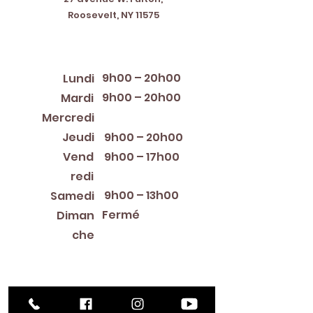
Roosevelt, NY 11575
Horaires d'ouverture
9h00 – 20h00
Lundi
9h00 – 20h00
Mardi
12:00 PM – 8:00 PM
Mercredi
Jeudi
9h00 – 20h00
Vend
9h00 – 17h00
redi
9h00 – 13h00
Samedi
Fermé
Diman
che
Library Closings
New Year's Day ~ Martin Luther King, Jr. Day ~
President's Day ~ Good Friday ~ Easter ~