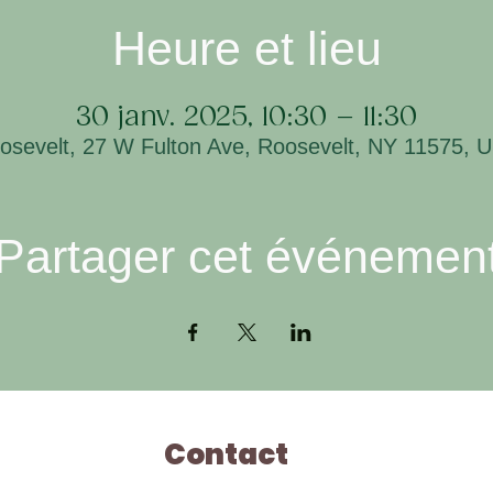
Heure et lieu
30 janv. 2025, 10:30 – 11:30
osevelt, 27 W Fulton Ave, Roosevelt, NY 11575, 
Partager cet événemen
Contact
Ho