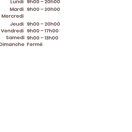
Lundi
9h00 – 20h00
Mardi
9h00 – 20h00
12:00 PM – 8:00 PM
Mercredi
Jeudi
9h00 – 20h00
Vendredi
9h00 – 17h00
Samedi
9h00 – 13h00
Dimanche
Fermé
er ~ Mother's Day ~ Sunday
nce Day ~ Labor Day ~
ew Year's Eve