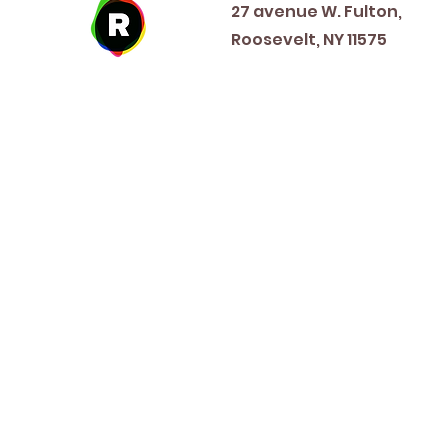
27 avenue W. Fulton,
Roosevelt, NY 11575
New Year's Day ~ Martin L
Before Memorial Day 
Veteran's Da