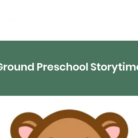
partements
Ressources numériques
Diffusion 
Ground Preschool Storytim