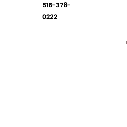
516-378-
0222
Library Closings
uther King, Jr. Day ~ President's Day ~ Good Friday ~ East
~ Memorial Day ~ Juneteenth ~ Father's Day ~ Independe
y ~ Thanksgiving Day ~ Christmas Eve ~ Christmas Day ~ N