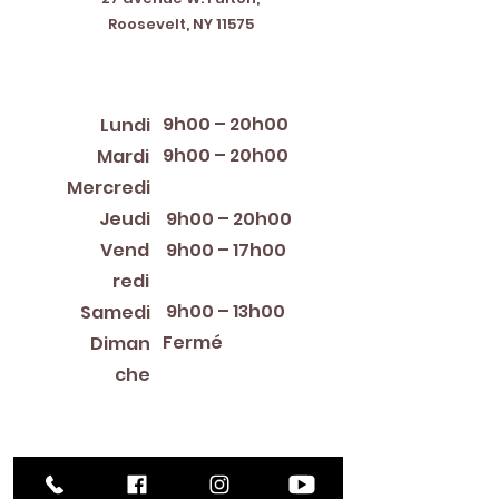
Roosevelt, NY 11575
Horaires d'ouverture
9h00 – 20h00
Lundi
9h00 – 20h00
Mardi
12:00 PM – 8:00 PM
Mercredi
Jeudi
9h00 – 20h00
Vend
9h00 – 17h00
redi
9h00 – 13h00
Samedi
Fermé
Diman
che
Library Closings
New Year's Day ~ Martin Luther King, Jr. Day ~
President's Day ~ Good Friday ~ Easter ~