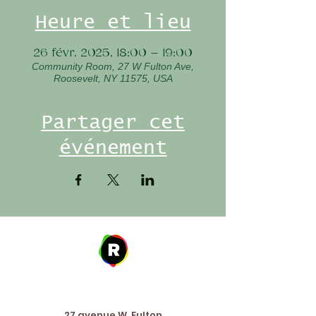
Heure et lieu
26 févr. 2025, 18:00 – 19:00
Community Room, 27 W Fulton Ave,
Roosevelt, NY 11575, USA
Partager cet
événement
Address
27 avenue W. Fulton,