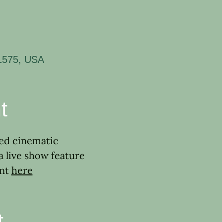
11575, USA
t
ded cinematic 
a live show feature 
nt 
here
t