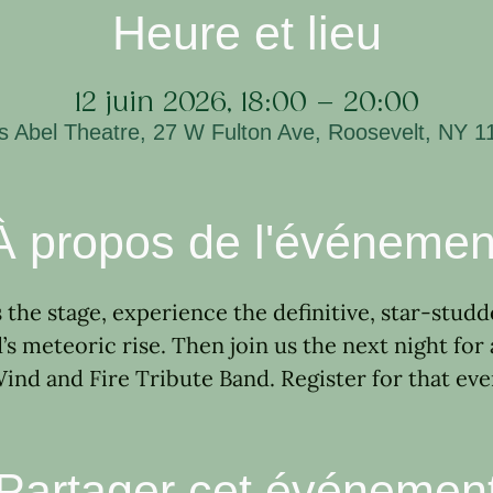
Heure et lieu
12 juin 2026, 18:00 – 20:00
is Abel Theatre, 27 W Fulton Ave, Roosevelt, NY 
À propos de l'événemen
 the stage, experience the definitive, star-stud
’s meteoric rise. Then join us the next night for 
Wind and Fire Tribute Band. Register for that eve
Partager cet événemen