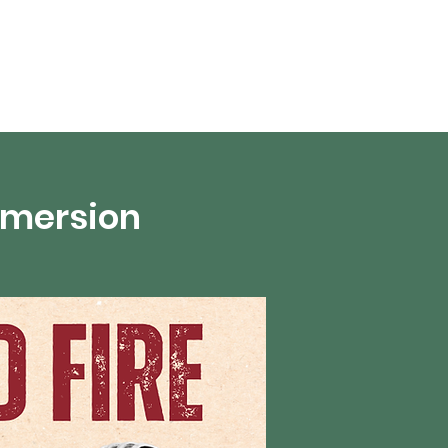
en direct
More
mmersion