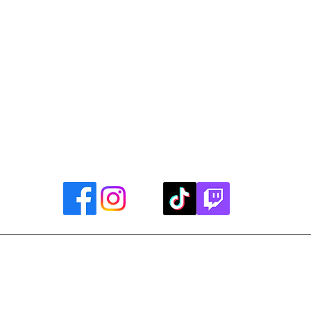
Library Closings
uther King, Jr. Day ~ President's Day ~ Good Friday ~ East
~ Memorial Day ~ Juneteenth ~ Father's Day ~ Independe
y ~ Thanksgiving Day ~ Christmas Eve ~ Christmas Day ~ N