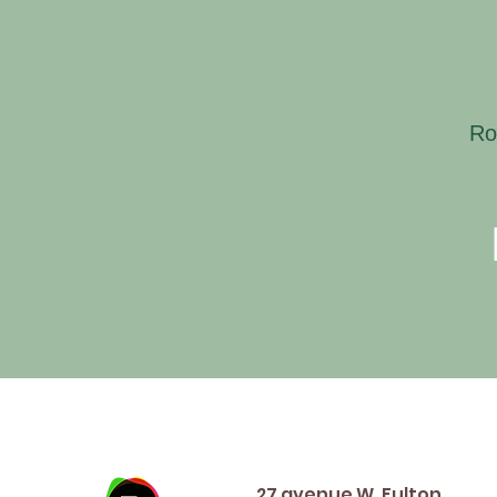
Ro
Address
27 avenue W. Fulton,