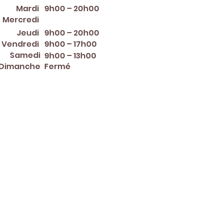
Mardi
9h00 – 20h00
12:00 PM – 8:00 PM
Mercredi
Jeudi
9h00 – 20h00
Vendredi
9h00 – 17h00
Samedi
9h00 – 13h00
Dimanche
Fermé
er ~ Mother's Day ~ Sunday
nce Day ~ Labor Day ~
ew Year's Eve