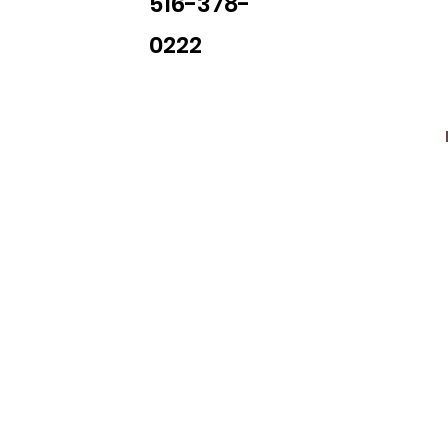
516-378-
0222
Library Closings
uther King, Jr. Day ~ President's Day ~ Good Friday ~ East
~ Memorial Day ~ Juneteenth ~ Father's Day ~ Independe
y ~ Thanksgiving Day ~ Christmas Eve ~ Christmas Day ~ N