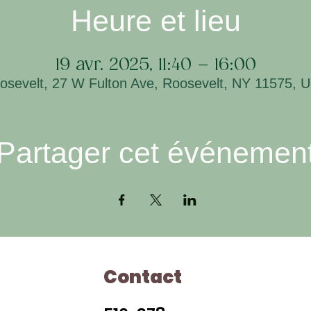
Heure et lieu
19 avr. 2025, 11:40 – 16:00
osevelt, 27 W Fulton Ave, Roosevelt, NY 11575, 
Partager cet événemen
Contact
Ho