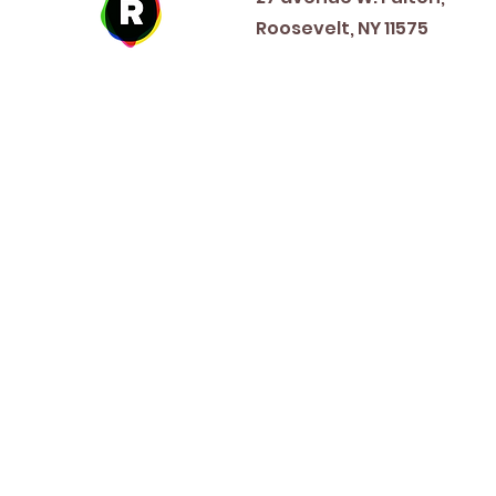
Roosevelt, NY 11575
New Year's Day ~ Martin L
Before Memorial Day 
Veteran's Da