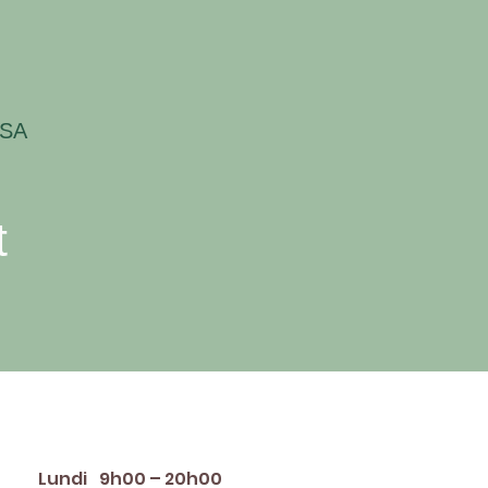
USA
t
raires d'ouverture
Lundi
9h00 – 20h00