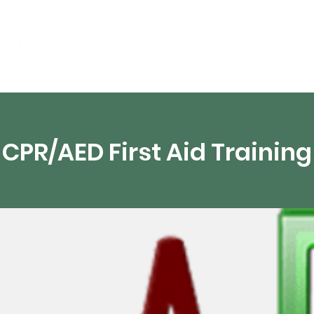
partements
Ressources numériques
Diffusion 
CPR/AED First Aid Training