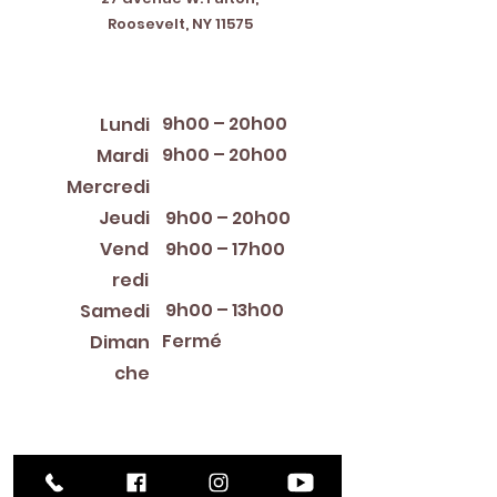
Roosevelt, NY 11575
Horaires d'ouverture
9h00 – 20h00
Lundi
9h00 – 20h00
Mardi
12:00 PM – 8:00 PM
Mercredi
Jeudi
9h00 – 20h00
Vend
9h00 – 17h00
redi
9h00 – 13h00
Samedi
Fermé
Diman
che
Library Closings
New Year's Day ~ Martin Luther King, Jr. Day ~
President's Day ~ Good Friday ~ Easter ~