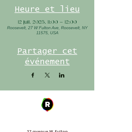
Heure et lieu
12 juil. 2025, 11:00 – 12:00
Roosevelt, 27 W Fulton Ave, Roosevelt, NY
11575, USA
Partager cet
événement
Address
27 avenue W. Fulton,