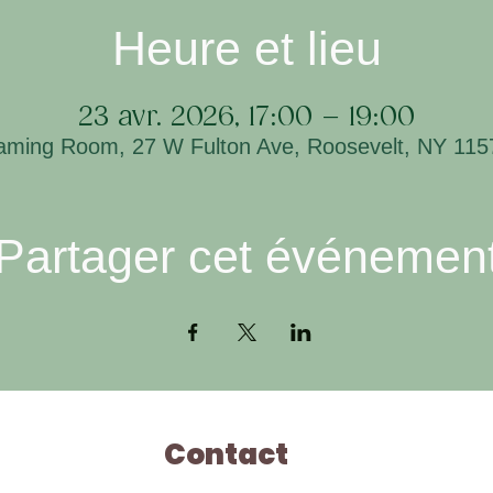
Heure et lieu
23 avr. 2026, 17:00 – 19:00
ming Room, 27 W Fulton Ave, Roosevelt, NY 11
Partager cet événemen
Contact
Ho