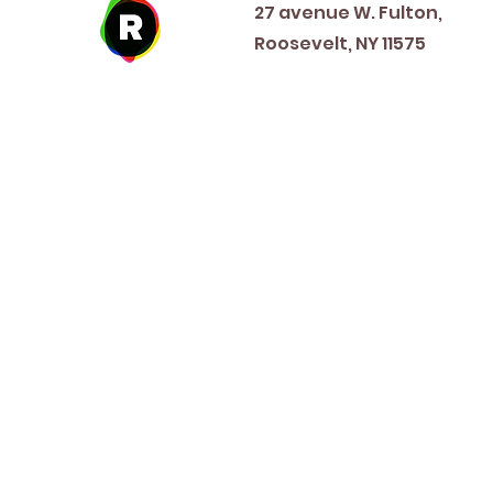
27 avenue W. Fulton,
Roosevelt, NY 11575
New Year's Day ~ Martin L
Before Memorial Day 
Veteran's Da