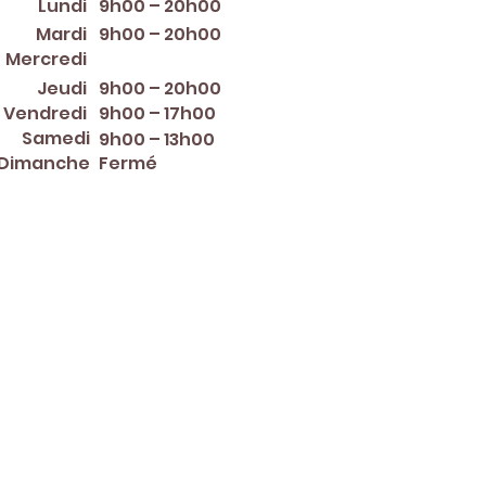
Lundi
9h00 – 20h00
Mardi
9h00 – 20h00
12:00 PM – 8:00 PM
Mercredi
Jeudi
9h00 – 20h00
Vendredi
9h00 – 17h00
Samedi
9h00 – 13h00
Dimanche
Fermé
er ~ Mother's Day ~ Sunday
nce Day ~ Labor Day ~
ew Year's Eve