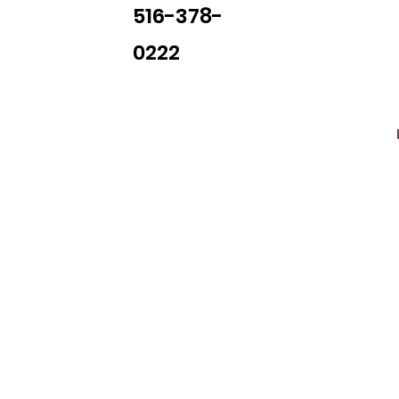
516-378-
0222
Library Closings
uther King, Jr. Day ~ President's Day ~ Good Friday ~ East
~ Memorial Day ~ Juneteenth ~ Father's Day ~ Independe
y ~ Thanksgiving Day ~ Christmas Eve ~ Christmas Day ~ N