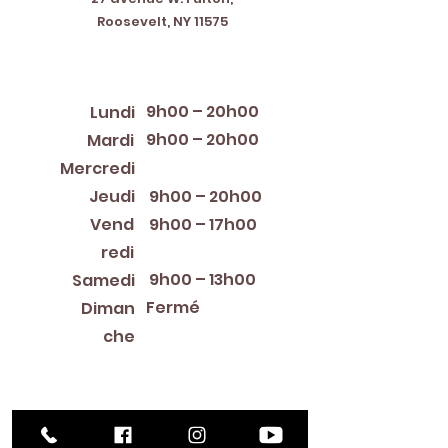
Roosevelt, NY 11575
Horaires d'ouverture
9h00 – 20h00
Lundi
9h00 – 20h00
Mardi
12:00 PM – 8:00 PM
Mercredi
Jeudi
9h00 – 20h00
Vend
9h00 – 17h00
redi
9h00 – 13h00
Samedi
Fermé
Diman
che
Library Closings
New Year's Day ~ Martin Luther King, Jr. Day ~
President's Day ~ Good Friday ~ Easter ~