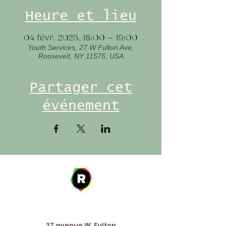
Heure et lieu
04 févr. 2025, 18:00 – 19:00
Youth Services, 27 W Fulton Ave,
Roosevelt, NY 11575, USA
Partager cet
événement
Address
27 avenue W. Fulton,