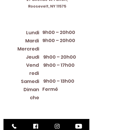
Roosevelt, NY 11575
Horaires d'ouverture
9h00 – 20h00
Lundi
9h00 – 20h00
Mardi
12:00 PM – 8:00 PM
Mercredi
Jeudi
9h00 – 20h00
Vend
9h00 – 17h00
redi
9h00 – 13h00
Samedi
Fermé
Diman
che
Library Closings
New Year's Day ~ Martin Luther King, Jr. Day ~
President's Day ~ Good Friday ~ Easter ~