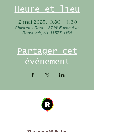
Heure et lieu
12 mai 2025, 10:30 – 11:30
Children's Room, 27 W Fulton Ave,
Roosevelt, NY 11575, USA
Partager cet
événement
Address
27 avenue W. Fulton,