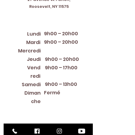
Roosevelt, NY 11575
Horaires d'ouverture
9h00 – 20h00
Lundi
9h00 – 20h00
Mardi
12:00 PM – 8:00 PM
Mercredi
Jeudi
9h00 – 20h00
Vend
9h00 – 17h00
redi
9h00 – 13h00
Samedi
Fermé
Diman
che
Library Closings
New Year's Day ~ Martin Luther King, Jr. Day ~
President's Day ~ Good Friday ~ Easter ~