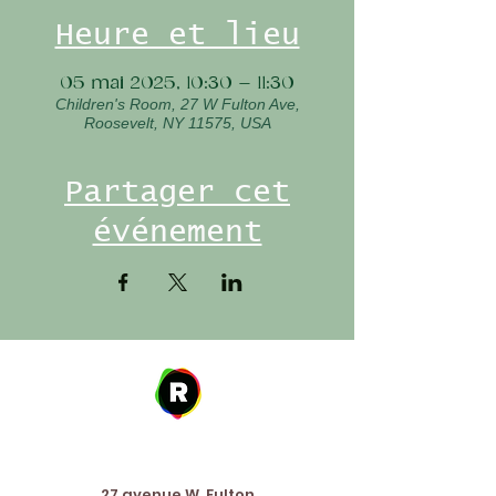
Heure et lieu
05 mai 2025, 10:30 – 11:30
Children's Room, 27 W Fulton Ave,
Roosevelt, NY 11575, USA
Partager cet
événement
Address
27 avenue W. Fulton,