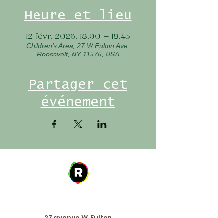
Heure et lieu
12 févr. 2026, 18:00 – 18:45
Children's Area, 27 W Fulton Ave,
Roosevelt, NY 11575, USA
Partager cet
événement
Address
27 avenue W. Fulton,