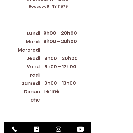
Roosevelt, NY 11575
Horaires d'ouverture
9h00 – 20h00
Lundi
9h00 – 20h00
Mardi
12:00 PM – 8:00 PM
Mercredi
Jeudi
9h00 – 20h00
Vend
9h00 – 17h00
redi
9h00 – 13h00
Samedi
Fermé
Diman
che
Library Closings
New Year's Day ~ Martin Luther King, Jr. Day ~
President's Day ~ Good Friday ~ Easter ~