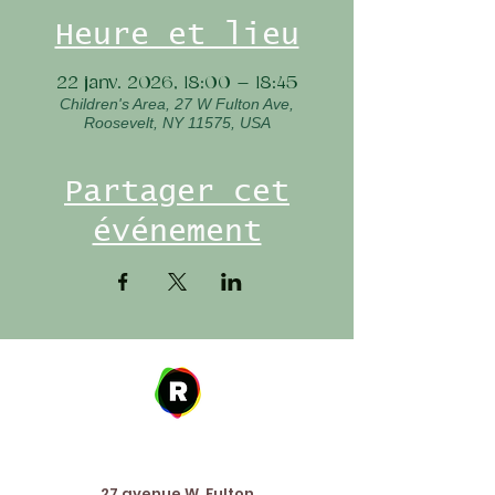
Heure et lieu
22 janv. 2026, 18:00 – 18:45
Children's Area, 27 W Fulton Ave,
Roosevelt, NY 11575, USA
Partager cet
événement
Address
27 avenue W. Fulton,