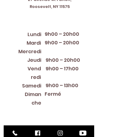
Roosevelt, NY 11575
Horaires d'ouverture
9h00 – 20h00
Lundi
9h00 – 20h00
Mardi
12:00 PM – 8:00 PM
Mercredi
Jeudi
9h00 – 20h00
Vend
9h00 – 17h00
redi
9h00 – 13h00
Samedi
Fermé
Diman
che
Library Closings
New Year's Day ~ Martin Luther King, Jr. Day ~
President's Day ~ Good Friday ~ Easter ~