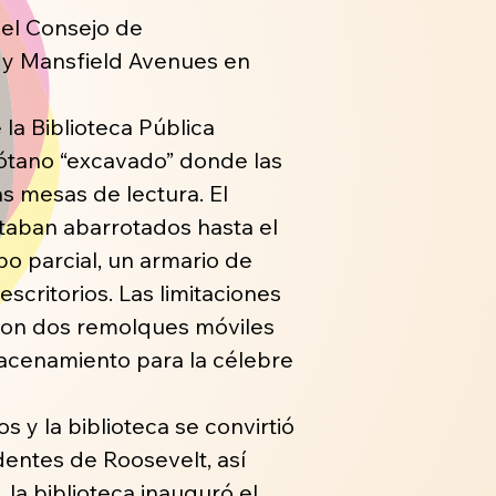
 el Consejo de
e y Mansfield Avenues en
la Biblioteca Pública
sótano “excavado” donde las
as mesas de lectura. El
staban abarrotados hasta el
po parcial, un armario de
scritorios. Las limitaciones
con dos remolques móviles
macenamiento para la célebre
 y la biblioteca se convirtió
entes de Roosevelt, así
la biblioteca inauguró el