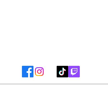
Library Closings
uther King, Jr. Day ~ President's Day ~ Good Friday ~ East
~ Memorial Day ~ Juneteenth ~ Father's Day ~ Independe
y ~ Thanksgiving Day ~ Christmas Eve ~ Christmas Day ~ N