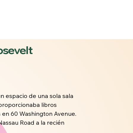
en vivo
More
oosevelt
un espacio de una sola sala
proporcionaba libros
es en 60 Washington Avenue.
Nassau Road a la recién