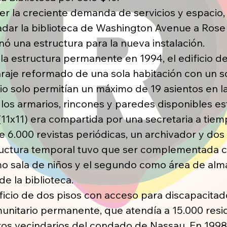
cer la creciente demanda de servicios y espacio,
ladar la biblioteca de Washington Avenue a Ros
onó una estructura para la nueva instalación.
la estructura permanente en 1994, el edificio de 
araje reformado de una sola habitación con un 
icio solo permitían un máximo de 19 asientos en l
s los armarios, rincones y paredes disponibles e
 (11x11) era compartida por una secretaria a tiem
 6.000 revistas periódicas, un archivador y dos e
tructura temporal tuvo que ser complementada 
omo sala de niños y el segundo como área de al
e la biblioteca.
icio de dos pisos con acceso para discapacitados
nitario permanente, que atendía a 15.000 resid
os vecindarios del condado de Nassau. En 1998, 