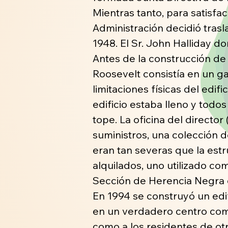
Mientras tanto, para satisfa
Administración decidió tras
1948. El Sr. John Halliday d
Antes de la construcción de 
Roosevelt consistía en un g
limitaciones físicas del edif
edificio estaba lleno y todo
tope. La oficina del director
suministros, una colección de
eran tan severas que la es
alquilados, uno utilizado c
Sección de Herencia Negra d
En 1994 se construyó un edif
en un verdadero centro comu
como a los residentes de otr