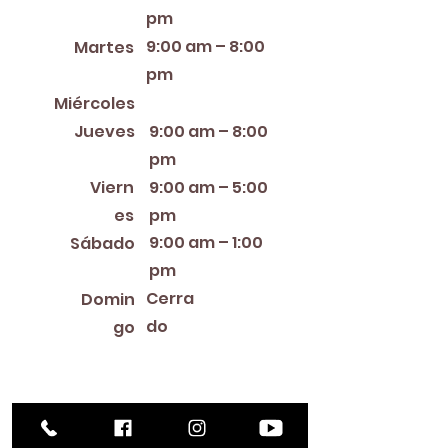
pm
9:00 am – 8:00
Martes
pm
12:00 PM – 8:00 PM
Miércoles
Jueves
9:00 am – 8:00
pm
Viern
9:00 am – 5:00
es
pm
9:00 am – 1:00
Sábado
pm
Cerra
Domin
do
go
Library Closings
New Year's Day ~ Martin Luther King, Jr. Day ~
President's Day ~ Good Friday ~ Easter ~
Mother's Day ~ Sunday Before Memorial Day