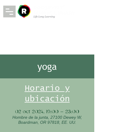
yoga
Horario y
ubicación
02 oct 2024, 19:00 – 23:00
Hombre de la junta, 27100 Dewey W,
Boardman, OR 97818, EE. UU.