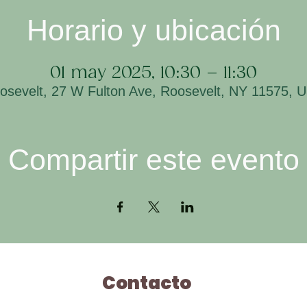
Horario y ubicación
01 may 2025, 10:30 – 11:30
osevelt, 27 W Fulton Ave, Roosevelt, NY 11575, 
Compartir este evento
Contacto
H