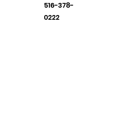
516-378-
0222
Library Closings
uther King, Jr. Day ~ President's Day ~ Good Friday ~ East
~ Memorial Day ~ Juneteenth ~ Father's Day ~ Independe
y ~ Thanksgiving Day ~ Christmas Eve ~ Christmas Day ~ N