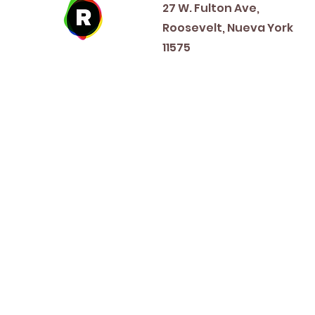
27 W. Fulton Ave,
Roosevelt, Nueva York
11575
New Year's Day ~ Martin L
Before Memorial Day 
Veteran's Da