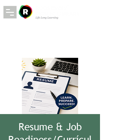
Resume & Job
Readiness/Currícul