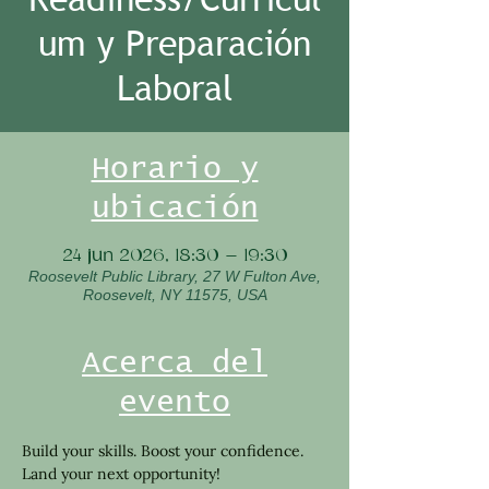
um y Preparación
Laboral
Horario y
ubicación
24 jun 2026, 18:30 – 19:30
Roosevelt Public Library, 27 W Fulton Ave,
Roosevelt, NY 11575, USA
Acerca del
evento
Build your skills. Boost your confidence.
Land your next opportunity!