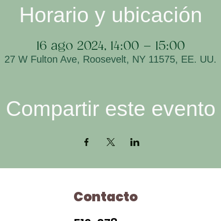
Horario y ubicación
16 ago 2024, 14:00 – 15:00
27 W Fulton Ave, Roosevelt, NY 11575, EE. UU.
Compartir este evento
Contacto
H