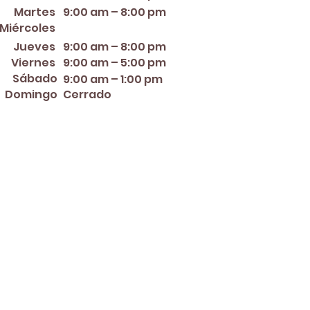
Martes
9:00 am – 8:00 pm
12:00 PM – 8:00 PM
Miércoles
Jueves
9:00 am – 8:00 pm
Viernes
9:00 am – 5:00 pm
Sábado
9:00 am – 1:00 pm
Domingo
Cerrado
er ~ Mother's Day ~ Sunday
nce Day ~ Labor Day ~
ew Year's Eve