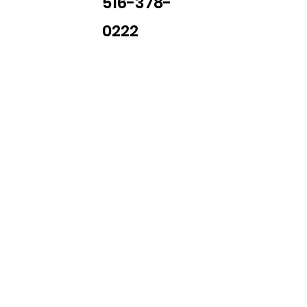
516-378-
0222
Library Closings
uther King, Jr. Day ~ President's Day ~ Good Friday ~ East
~ Memorial Day ~ Juneteenth ~ Father's Day ~ Independe
y ~ Thanksgiving Day ~ Christmas Eve ~ Christmas Day ~ N