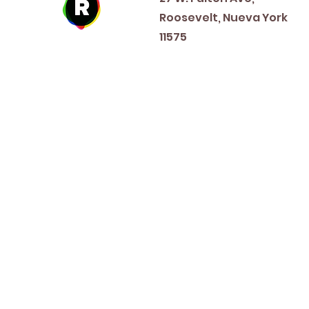
Roosevelt, Nueva York
11575
New Year's Day ~ Martin L
Before Memorial Day 
Veteran's Da