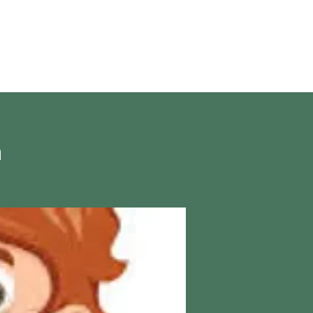
en vivo
More
n