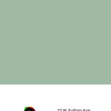
Address
27 W. Fulton Ave,