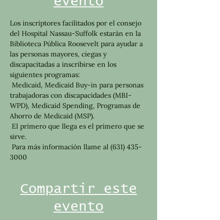
evento
Los inscriptores facilitados por el consejo 
del Hospital Nassau-Suffolk estarán en la 
Biblioteca Pública Roosevelt para ayudar a 
las personas mayores, ciegas y 
discapacitadas a inscribirse en los 
siguientes programas:
 Medicaid, Medicaid Buy-in para personas 
trabajadoras con discapacidades (MBI-
WPD), Medicaid Spending, Programas de 
Ahorro de Medicaid (MSP).
 El primero que llega es el primero que se 
sirve.
 Para más información llame al (631) 435-
3000
Compartir este
evento