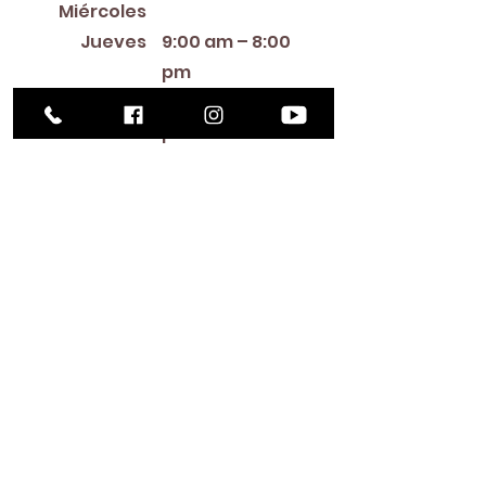
12:00 PM – 8:00 PM
Miércoles
Jueves
9:00 am – 8:00
pm
Viern
9:00 am – 5:00
es
pm
9:00 am – 1:00
Sábado
pm
Cerra
Domin
do
go
Library Closings
New Year's Day ~ Martin Luther King, Jr. Day ~
President's Day ~ Good Friday ~ Easter ~
Mother's Day ~ Sunday Before Memorial Day
~ Memorial Day ~ Juneteenth ~ Father's Day ~
Independence Day ~ Labor Day ~ Veteran's
Day ~ Thanksgiving Day ~ Christmas Eve ~
Christmas Day ~ New Year's Eve