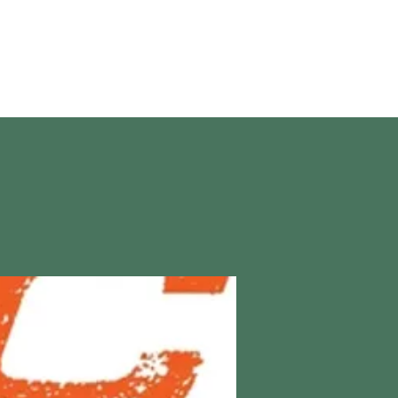
en vivo
More