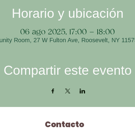
Horario y ubicación
06 ago 2025, 17:00 – 18:00
ity Room, 27 W Fulton Ave, Roosevelt, NY 115
Compartir este evento
Contacto
H