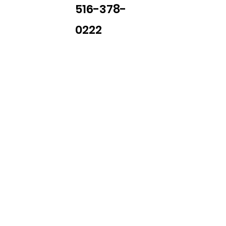
516-378-
0222
Library Closings
uther King, Jr. Day ~ President's Day ~ Good Friday ~ East
~ Memorial Day ~ Juneteenth ~ Father's Day ~ Independe
y ~ Thanksgiving Day ~ Christmas Eve ~ Christmas Day ~ N