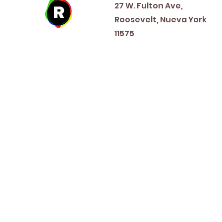
27 W. Fulton Ave,
Roosevelt, Nueva York
11575
New Year's Day ~ Martin L
Before Memorial Day 
Veteran's Da