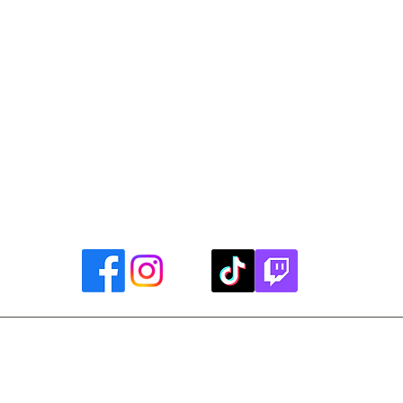
Library Closings
uther King, Jr. Day ~ President's Day ~ Good Friday ~ East
~ Memorial Day ~ Juneteenth ~ Father's Day ~ Independe
y ~ Thanksgiving Day ~ Christmas Eve ~ Christmas Day ~ N