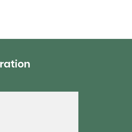
en vivo
More
ration