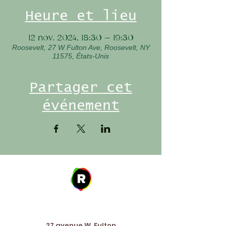
Heure et lieu
12 nov. 2024, 18:30 – 19:30
Roosevelt, 27 W Fulton Ave, Roosevelt, NY
11575, États-Unis
Partager cet
événement
Address
27 avenue W. Fulton,