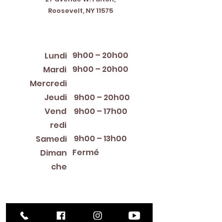
Roosevelt, NY 11575
Horaires d'ouverture
9h00 – 20h00
Lundi
9h00 – 20h00
Mardi
12:00 PM – 8:00 PM
Mercredi
Jeudi
9h00 – 20h00
Vend
9h00 – 17h00
redi
9h00 – 13h00
Samedi
Fermé
Diman
che
Library Closings
New Year's Day ~ Martin Luther King, Jr. Day ~
President's Day ~ Good Friday ~ Easter ~