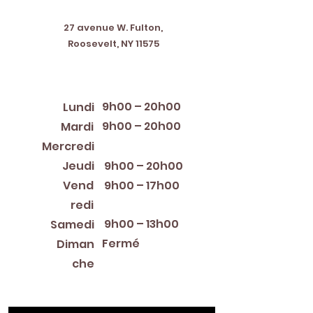
Address
27 avenue W. Fulton,
Roosevelt, NY 11575
Horaires d'ouverture
9h00 – 20h00
Lundi
9h00 – 20h00
Mardi
12:00 PM – 8:00 PM
Mercredi
Jeudi
9h00 – 20h00
Vend
9h00 – 17h00
redi
9h00 – 13h00
Samedi
Fermé
Diman
che
Library Closings