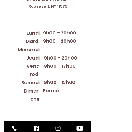
Roosevelt, NY 11575
Horaires d'ouverture
9h00 – 20h00
Lundi
9h00 – 20h00
Mardi
12:00 PM – 8:00 PM
Mercredi
Jeudi
9h00 – 20h00
Vend
9h00 – 17h00
redi
9h00 – 13h00
Samedi
Fermé
Diman
che
Library Closings
New Year's Day ~ Martin Luther King, Jr. Day ~
President's Day ~ Good Friday ~ Easter ~