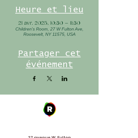
Heure et lieu
21 avr. 2025, 10:30 – 11:30
Children's Room, 27 W Fulton Ave,
Roosevelt, NY 11575, USA
Partager cet
événement
Address
27 avenue W. Fulton,