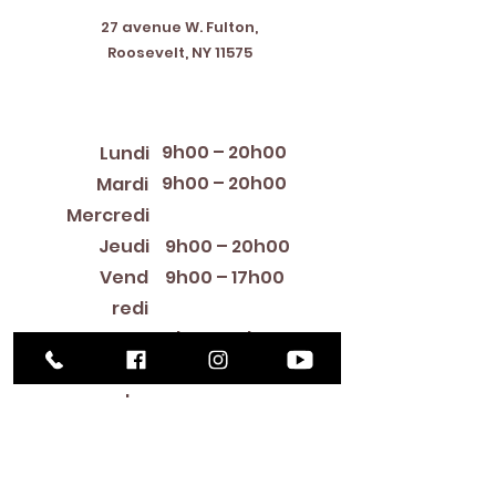
27 avenue W. Fulton,
Roosevelt, NY 11575
Horaires d'ouverture
9h00 – 20h00
Lundi
9h00 – 20h00
Mardi
12:00 PM – 8:00 PM
Mercredi
Jeudi
9h00 – 20h00
Vend
9h00 – 17h00
redi
9h00 – 13h00
Samedi
Fermé
Diman
che
Library Closings
New Year's Day ~ Martin Luther King, Jr. Day ~