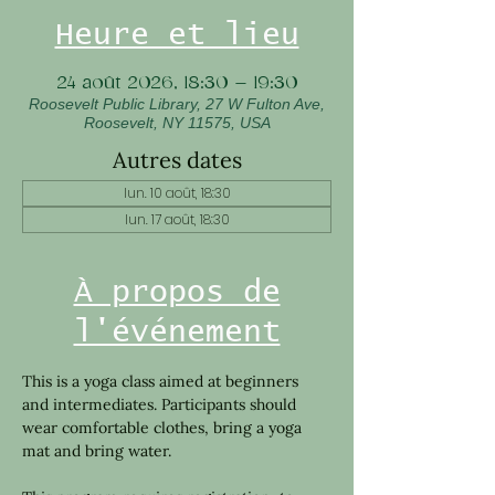
Heure et lieu
24 août 2026, 18:30 – 19:30
Roosevelt Public Library, 27 W Fulton Ave,
Roosevelt, NY 11575, USA
Autres dates
lun. 10 août, 18:30
lun. 17 août, 18:30
À propos de
l'événement
This is a yoga class aimed at beginners 
and intermediates. Participants should 
wear comfortable clothes, bring a yoga 
mat and bring water.